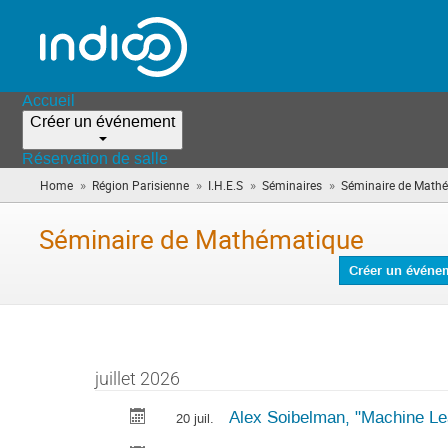
Accueil
Créer un événement
Réservation de salle
»
»
»
»
Home
Région Parisienne
I.H.E.S
Séminaires
Séminaire de Math
Séminaire de Mathématique
Créer un événe
juillet 2026
Alex Soibelman, "Machine Le
20 juil.