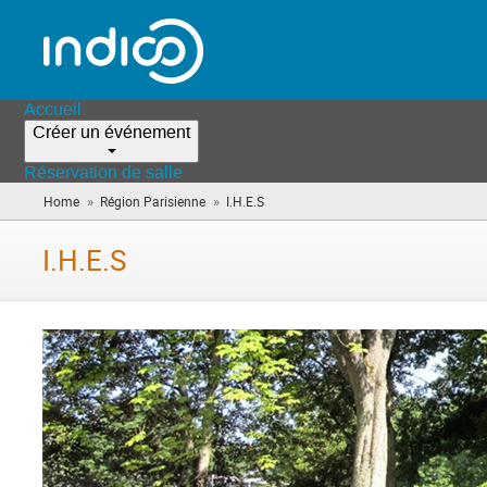
Accueil
Créer un événement
Réservation de salle
»
»
Home
Région Parisienne
I.H.E.S
(vous
êtes
ici)
I.H.E.S