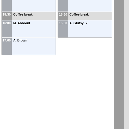
15:30
Coffee break
15:30
Coffee break
16:00
M. Abboud
16:00
A. Glutsyuk
17:00
A. Brown