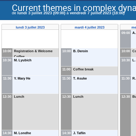
Current themes in complex dyn
de
lundi 3 juillet 2023 (09:00)
à
vendredi 7 juillet 2023 (18:00)
lundi 3 juillet 2023
mardi 4 juillet 2023
mer
09:00
A.
10:00
Registration & Welcome
10:00
B. Deroin
10:00
Co
Coffee
10:30
M. Lyubich
10:30
L.
11:00
Coffee break
11:30
Y. Mary He
11:30
T. Asuke
11:30
R.
12:30
Lunch
12:30
Lunch
12:30
Bu
14:30
M. Londhe
14:30
J. Taflin