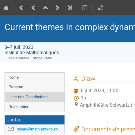
Current themes in complex dynam
3–7 juil. 2023
Institut de Mathématiques
Fuseau horaire Europe/Paris
Menu
A. Diaw
Home
de
Program
6 juil. 2023, 11:30
l'événement
Liste des Contributions
1h
Amphithéâtre Schwartz (I
Registration
Contact
Documents de prése
rebelo@math.univ-toulouse.fr