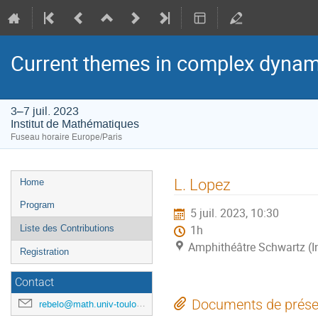
Current themes in complex dynam
3–7 juil. 2023
Institut de Mathématiques
Fuseau horaire Europe/Paris
Menu
L. Lopez
Home
de
Program
5 juil. 2023, 10:30
l'événement
Liste des Contributions
1h
Amphithéâtre Schwartz (I
Registration
Contact
Documents de prése
rebelo@math.univ-toulouse.fr