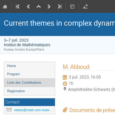
Current themes in complex dynam
3–7 juil. 2023
Institut de Mathématiques
Fuseau horaire Europe/Paris
Menu
M. Abboud
Home
de
Program
3 juil. 2023, 16:00
l'événement
Liste des Contributions
1h
Amphithéâtre Schwartz (I
Registration
Contact
Documents de prése
rebelo@math.univ-toulouse.fr