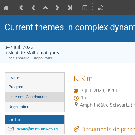
Current themes in complex dynam
3–7 juil. 2023
Institut de Mathématiques
Fuseau horaire Europe/Paris
Menu
K. Kim
Home
de
Program
7 juil. 2023, 09:00
l'événement
Liste des Contributions
1h
Amphithéâtre Schwartz (I
Registration
Contact
Documents de prése
rebelo@math.univ-toulouse.fr