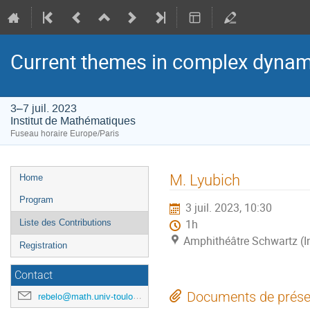
Current themes in complex dynam
3–7 juil. 2023
Institut de Mathématiques
Fuseau horaire Europe/Paris
Menu
M. Lyubich
Home
de
Program
3 juil. 2023, 10:30
l'événement
Liste des Contributions
1h
Amphithéâtre Schwartz (I
Registration
Contact
Documents de prése
rebelo@math.univ-toulouse.fr