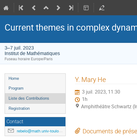
Current themes in complex dynam
3–7 juil. 2023
Institut de Mathématiques
Fuseau horaire Europe/Paris
Menu
Y. Mary He
Home
de
Program
3 juil. 2023, 11:30
l'événement
Liste des Contributions
1h
Amphithéâtre Schwartz (I
Registration
Contact
Documents de prése
rebelo@math.univ-toulouse.fr