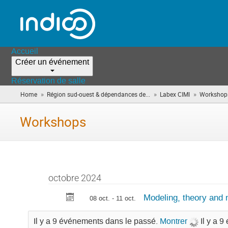
Accueil
Créer un événement
Réservation de salle
»
»
»
Home
Région sud-ouest & dépendances de...
Labex CIMI
Workshop
Workshops
octobre 2024
Modeling, theory and 
08 oct. - 11 oct.
Il y a 9 événements dans le passé.
Montrer
Il y a 