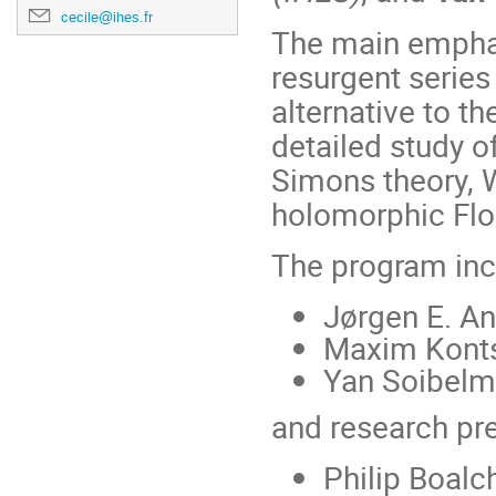
cecile@ihes.fr
The main emphas
resurgent series
alternative to th
detailed study 
Simons theory, 
holomorphic Floe
The program incl
Jørgen E. A
Maxim Kont
Yan Soibel
and research pre
Philip Boalc