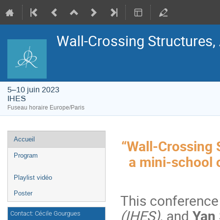
Wall-Crossing Structures,
5–10 juin 2023
IHES
Fuseau horaire Europe/Paris
Menu
Accueil
“Wall-Crossing 
de
l'événement
Program
a mini-school
Playlist vidéo
Poster
This conference
(IHES)
, and
Yan
Contact: Cécile Gourgues