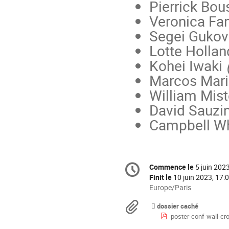
Pierrick Bo
Veronica Fan
Segei Guko
Lotte Holla
Kohei Iwaki
Marcos Mar
William Mis
David Sauzi
Campbell W
Information
Commence le
5 juin 202
Date/Heure
de
la
Finit le
10 juin 2023, 17:
conférence
Toutes
Europe/Paris
les
Documents
dossier caché
horaires
poster-conf-wall-cr
sont
en