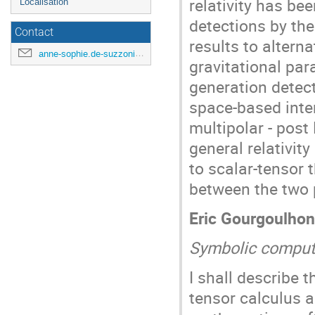
relativity has be
Localisation
detections by the
Contact
results to alterna
anne-sophie.de-suzzoni@polytechnique.edu
gravitational pa
generation detect
space-based interf
multipolar - pos
general relativit
to scalar-tensor 
between the two
Eric Gourgoulhon
Symbolic computa
I shall describe 
tensor calculus a