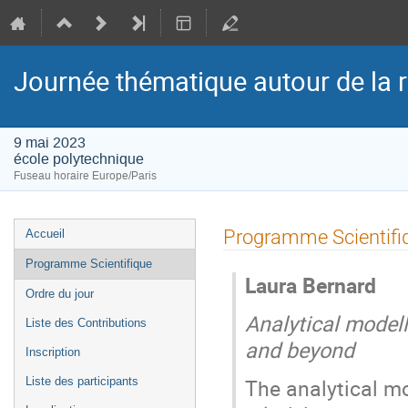
Journée thématique autour de la re
9 mai 2023
école polytechnique
Fuseau horaire Europe/Paris
Menu
Programme Scientifi
Accueil
de
Programme Scientifique
l'événement
Laura Bernard
Ordre du jour
Analytical modell
Liste des Contributions
and beyond
Inscription
The analytical mo
Liste des participants