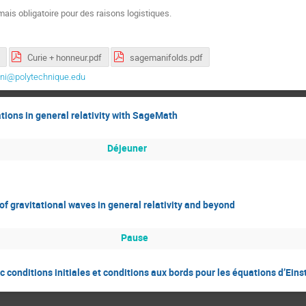
 mais obligatoire pour des raisons logistiques.
Curie + honneur.pdf
sagemanifolds.pdf
oni@polytechnique.edu
ions in general relativity with SageMath
Déjeuner
of gravitational waves in general relativity and beyond
Pause
conditions initiales et conditions aux bords pour les équations d’Eins