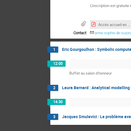
L'inscription est gratuite
Accès accueil en voiture et par transport copie.pdf
Contact
anne-sophie.de-suzz
Eric Gourgoulhon : Symbolic computat
1
12:00
Buffet au salon d'honneur
Laura Bernard : Analytical modelling 
2
14:30
Jacques Smulevici : Le problème avec 
3