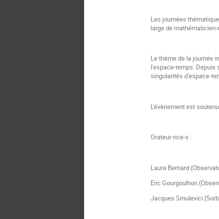
Les journées thématique
large de mathématicien-ne
Le thème de la journée ina
l'espace-temps. Depuis sa
singularités d'espace-t
L'évènement est soutenu
Orateur-rice-s :
Laura Bernard (Observato
Eric Gourgoulhon (Observ
Jacques Smulevici (Sorb