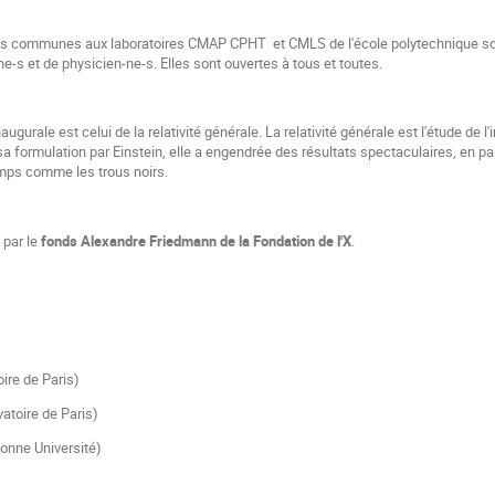
s communes aux laboratoires CMAP CPHT et CMLS de l'école polytechnique son
-s et de physicien-ne-s. Elles sont ouvertes à tous et toutes.
ugurale est celui de la relativité générale. La relativité générale est l'étude de l
 formulation par Einstein, elle a engendrée des résultats spectaculaires, en part
emps comme les trous noirs.
 par le
fonds Alexandre Friedmann de la Fondation de l'X
.
ire de Paris)
atoire de Paris)
onne Université)