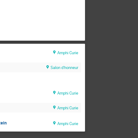
Amphi Curie
Salon d'honneur
Amphi Curie
Amphi Curie
tein
Amphi Curie