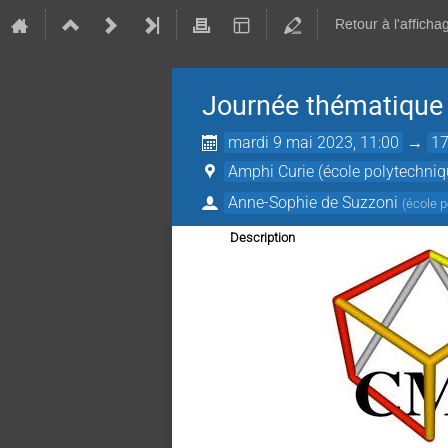
Retour à l'afficha
Journée thématique a
mardi 9 mai 2023, 11:00
→
17
Amphi Curie (école polytechniq
Anne-Sophie de Suzzoni
(
école 
Description