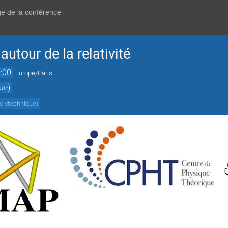
ge de la conférence
utour de la relativité
:00
Europe/Paris
ue)
polytechnique
)