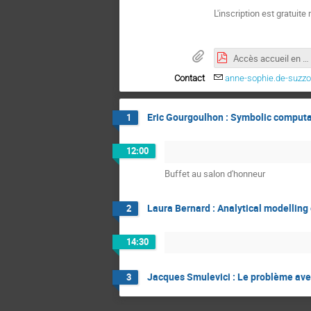
L'inscription est gratuite
Accès accueil en voiture et par transport copie.pdf
Contact
anne-sophie.de-suzz
Eric Gourgoulhon : Symbolic computat
1
12:00
Buffet au salon d'honneur
Laura Bernard : Analytical modelling 
2
14:30
Jacques Smulevici : Le problème avec 
3