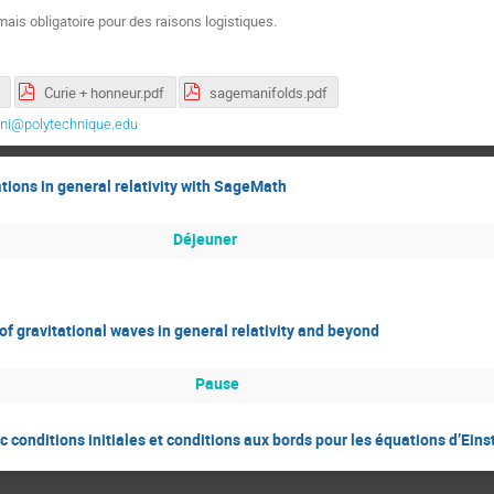
 mais obligatoire pour des raisons logistiques.
Curie + honneur.pdf
sagemanifolds.pdf
oni@polytechnique.edu
ions in general relativity with SageMath
Déjeuner
of gravitational waves in general relativity and beyond
Pause
conditions initiales et conditions aux bords pour les équations d’Eins