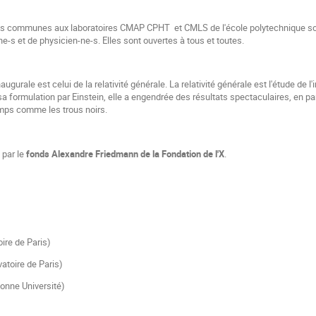
s communes aux laboratoires CMAP CPHT et CMLS de l'école polytechnique son
-s et de physicien-ne-s. Elles sont ouvertes à tous et toutes.
ugurale est celui de la relativité générale. La relativité générale est l'étude de l
 formulation par Einstein, elle a engendrée des résultats spectaculaires, en part
emps comme les trous noirs.
 par le
fonds Alexandre Friedmann de la Fondation de l'X
.
ire de Paris)
atoire de Paris)
onne Université)