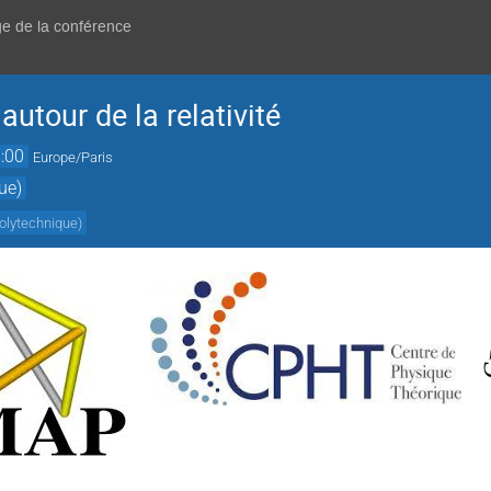
ge de la conférence
utour de la relativité
:00
Europe/Paris
ue)
polytechnique
)