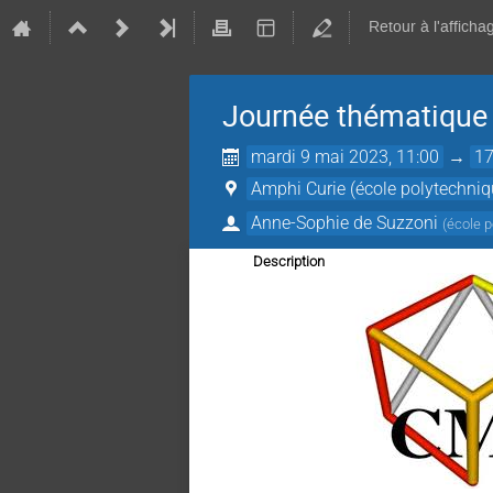
Retour à l'afficha
Journée thématique a
mardi 9 mai 2023, 11:00
→
17
Amphi Curie (école polytechniq
Anne-Sophie de Suzzoni
(
école 
Description