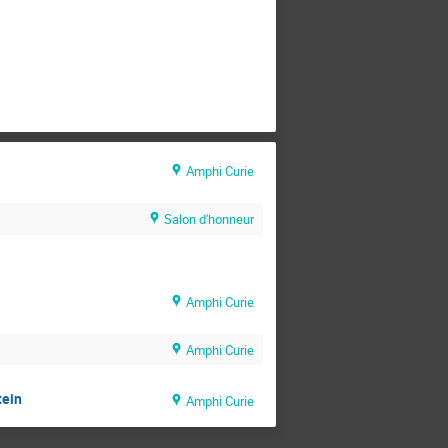
Amphi Curie
Salon d'honneur
Amphi Curie
Amphi Curie
tein
Amphi Curie