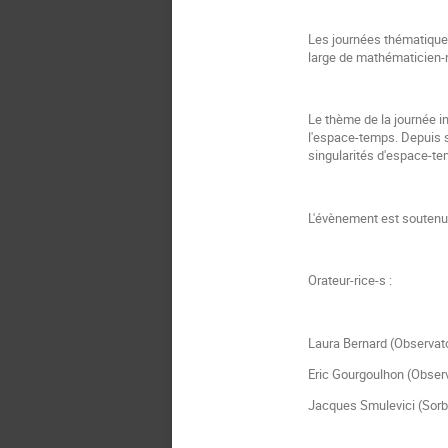
Les journées thématique
large de mathématicien-ne
Le thème de la journée ina
l'espace-temps. Depuis sa
singularités d'espace-t
L'évènement est soutenu
Orateur-rice-s :
Laura Bernard (Observato
Eric Gourgoulhon (Observ
Jacques Smulevici (Sorb