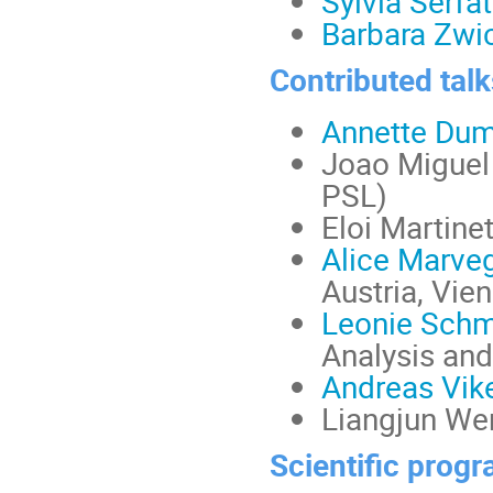
Sylvia Serfat
Barbara Zwi
Contributed talk
Annette Du
Joao Miguel
PSL)
Eloi Martine
Alice Marve
Austria, Vie
Leonie Schm
Analysis and
Andreas Vike
Liangjun Wen
Scientific progr