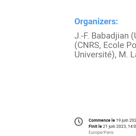
Organizers:
J.-F. Babadjian 
(CNRS, Ecole Po
Université), M. 
Information
Commence le
19 juin 20
Date/Heure
de
Finit le
21 juin 2023, 14:
la
Toutes
Europe/Paris