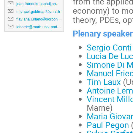
from the applied
jean-francois.babadjian@universite-paris-saclay.fr
economy) to mor
michael.goldman@cnrs.fr
theory, PDEs, op
flaviana.iurlano@sorbonne-universite.fr
laborde@math.univ-paris-diderot.fr
Plenary speaker
Sergio Conti
Lucia De Lu
Simone Di M
Manuel Fried
Tim Laux
(Un
Antoine Lem
Vincent Mill
Marne)
Maria Giova
Paul Pegon
(