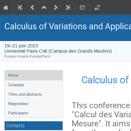
Calculus of Variations and Applic
19–21 juin 2023
Université Paris-Cité (Campus des Grands Moulins)
Fuseau horaire Europe/Paris
Menu
Home
Calculus of 
de
Schedule
l'événement
Titles and abstracts
This conference
Registration
"Calcul des Vari
Participants
Mesure". It aims 
Contacts