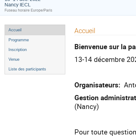
Nancy IECL
Fuseau horaire Europe/Paris
Menu
Accueil
Accueil
de
Programme
l'événement
Bienvenue sur la p
Inscription
13-14 décembre 20
Venue
Liste des participants
Organisateurs:
Anto
Gestion administrat
(Nancy)
Pour toute question