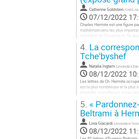
la
Catherine Goldstein
(
CNRS, IMJ
page
07/12/2022 17
de
la
Charles Hermite est une figure p
contribution
mathématiciens les plus importan
résolution de l’équation du 5e de
mathématiques actuelles auquel 
4.
La correspond
Aller
Tche'byshef
à
la
Natalia Ingtem
(
Université d'Et
page
08/12/2022 10
de
la
Les lettres de Ch. Hermite occup
contribution
est la plus nombreuse et la plus 
d’intérêts scientifiques et pas se
5.
« Pardonnez-
Dans cet exposé, il est montré qu
Beltrami à Her
Aller
à
la
Livia Giacardi
(
Università di Torin
page
08/12/2022 11
de
Les 81 lettres d’Eugenio Beltrami