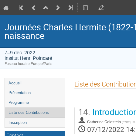
Journées Charles Hermite (1822-19
naissance
7–9 déc. 2022
Institut Henri Poincaré
Fuseau horaire Europe/Paris
Menu
Liste des Contributio
Accueil
de
Présentation
l'événement
Programme
14.
Introductio
Liste des Contributions
Catherine Goldstein
(
CNRS, IMJ
Inscription
07/12/2022 14
Contact