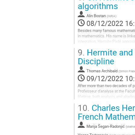
Aller
algorithms
à
la
Alin Bostan
(
INRIA
)
page
08/12/2022 16
de
la
Besides many famous mathematica
contribution
in mathematics. His name is linke
integration, Hermite-Padé approxi
9.
Hermite and 
We will review some modern algori
Discipline
Aller
à
la
Thomas Archibald
(
Simon Frase
page
09/12/2022 10
de
After more than two decades of 
la
Professeur d'analyse at the Facult
contribution
lifetime, both analysis and algeb
disciplinarity. Hermite's position w
10.
Charles Herm
Aller
French Mathema
à
la
Marija Šegan-Radonjić
(
Mathem
page
de
Vesna Todorcevic