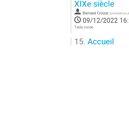
XIXe siècle
à
la
Barnabé Croizat
(
Université de Lil
page
09/12/2022 16
de
la
Table ronde
contribution
Aller
15.
Accueil
à
la
page
de
la
contribution