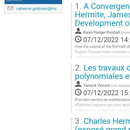
1.
A Convergence
catherine.goldstein@imj-prg.fr
Hermite, James
Development of
Karen Hunger Parshall
(
Univers
07/12/2022 14
Over the course of the first half 
English Channel made common caus
worked to establish their respect
broader professional ideas conve
2.
Les travaux d
Aller
polynomiales et
à
la
Yannick Vincent
(
LINX, École p
page
07/12/2022 15
de
la
Pour bon nombre de mathématicie
contribution
d'Edmond Laguerre est sans doute
d'ailleurs pas le seul point comm
de nombreuses fois. Nous présent
3.
Charles Herm
Aller
(exposé grand 
à