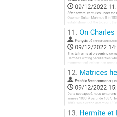
(
Mathematical Insti
la
09/12/2022 11
contribution
After several centuries under the
Ottoman Sultan Mahmud II in 1830
establishment of the Lyceum, the 
School (1863), and then the...
11.
On Charles 
Aller
à
François Lê
(
Institut Camille Jor
la
09/12/2022 14
page
This talk aims at presenting some 
de
Hermite's writing peculiarities wh
la
mathematical lexicon: non-technic
contribution
conjunctions and pronouns. The an
12.
Matrices he
Aller
à
Frédéric Brechenmacher
(
LIN
la
09/12/2022 15
page
Dans cet exposé, nous tenterons 
de
années 1880. À partir de 1887, He
la
1880, son élection datant de 1856
contribution
Poincaré ou Picard. Hermite se...
13.
Hermite et 
Aller