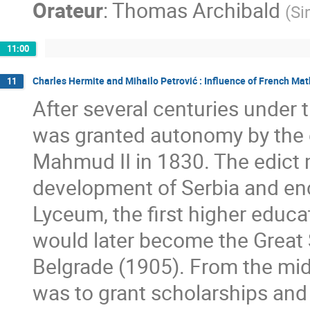
Orateur
:
Thomas Archibald
(
Si
11:00
Charles Hermite and Mihailo Petrović : Influence of French M
11
After several centuries under 
was granted autonomy by the e
Mahmud II in 1830. The edict m
development of Serbia and en
Lyceum, the first higher educa
would later become the Great 
Belgrade (1905). From the midd
was to grant scholarships and 