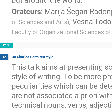
Orateurs
:
Marija Šegan-Radonj
,
Vesna Todo
of Sciences and Arts
)
Faculty of Organizational Sciences of
12:30
On Charles Hermite's style
12
This talk aims at presenting s
style of writing. To be more pr
peculiarities which can be de
are not associated a priori wi
technical nouns, verbs, adject