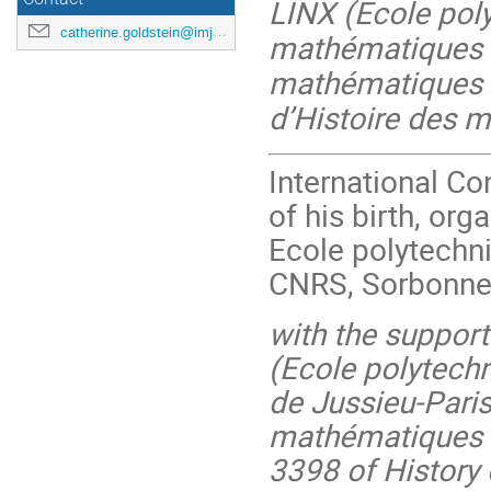
LINX (Ecole polyt
catherine.goldstein@imj-prg.fr
mathématiques d
mathématiques d
d’Histoire des 
International C
of his birth, or
Ecole polytechn
CNRS, Sorbonne U
with the support
(Ecole polytechn
de Jussieu-Paris
mathématiques d
3398 of History