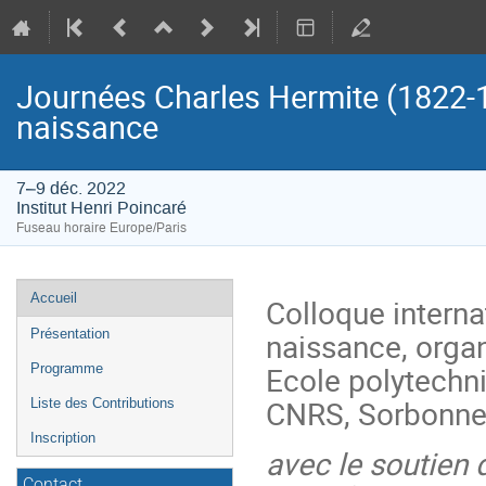
Journées Charles Hermite (1822-19
naissance
7–9 déc. 2022
Institut Henri Poincaré
Fuseau horaire Europe/Paris
Menu
Accueil
Colloque interna
de
naissance, orga
Présentation
l'événement
Ecole polytechn
Programme
CNRS, Sorbonne U
Liste des Contributions
Inscription
avec le soutien d
Contact