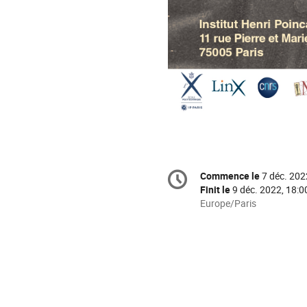
Information
Commence le
7 déc. 202
Date/Heure
de
Finit le
9 déc. 2022, 18:0
la
Toutes
Europe/Paris
les
conférence
horaires
sont
en
Europe/Paris