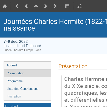
Journées Charles Hermite (1822-19
naissance
7–9 déc. 2022
Institut Henri Poincaré
Fuseau horaire Europe/Paris
Menu
Présentation
Accueil
de
Présentation
l'événement
Charles Hermite 
Programme
du XIXe siècle, 
Liste des Contributions
quadratiques, les
Inscription
et différentielle
e. Son nom est e
Contact