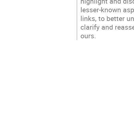
highlight and dis
lesser-known aspe
links, to better u
clarify and reass
ours.