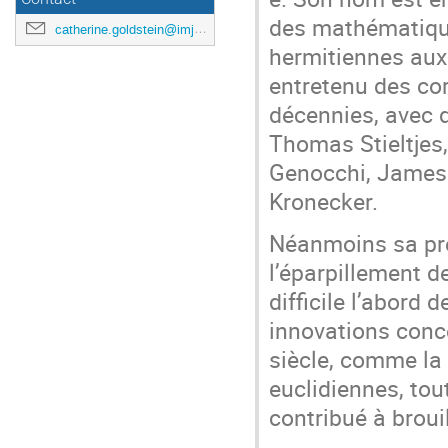
des mathématique
catherine.goldstein@imj-prg.fr
hermitiennes aux
entretenu des co
décennies, avec d
Thomas Stieltjes,
Genocchi, James 
Kronecker.
Néanmoins sa préd
l’éparpillement de
difficile l’abord
innovations conce
siècle, comme la
euclidiennes, tou
contribué à broui