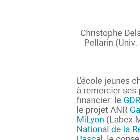
Christophe Del
Pellarin (Univ
L'école jeunes c
à remercier ses 
financier: le
GDR 
le projet ANR
Ga
MiLyon
(Labex M
National de la R
Pascal
, le conse