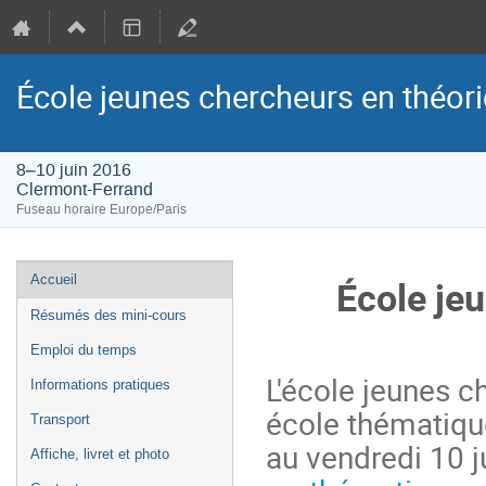
École jeunes chercheurs en théor
8–10 juin 2016
Clermont-Ferrand
Fuseau horaire Europe/Paris
Menu
Accueil
École je
de
Résumés des mini-cours
l'événement
Emploi du temps
L'école jeunes c
Informations pratiques
école thématiqu
Transport
au vendredi 10 
Affiche, livret et photo