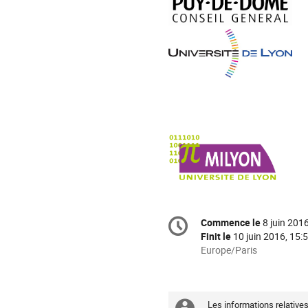
Information
Commence le
8 juin 201
Date/Heure
de
Finit le
10 juin 2016, 15:
la
Toutes
Europe/Paris
les
conférence
horaires
sont
Les informations relatives
en