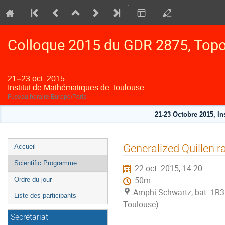
Colloque 2015 du GDR 2875, Topol
21–23 oct. 2015
Institut de Mathématiques de Toulouse
Fuseau horaire Europe/Paris
21-23 Octobre 2015, I
Menu
Generalized Quillen r
Accueil
de
Scientific Programme
22 oct. 2015, 14:20
l'événement
50m
Ordre du jour
Amphi Schwartz, bat. 1R3
Liste des participants
Toulouse)
Secrétariat