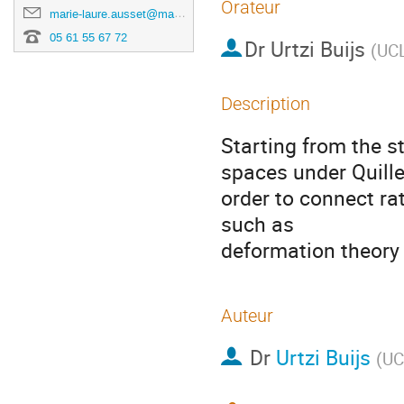
Orateur
marie-laure.ausset@math.univ-toulouse.fr
05 61 55 67 72
Dr
Urtzi Buijs
(
UCL
Description
Starting from the s
spaces under Quill
order to connect ra
such as

deformation theory
Auteur
Dr
Urtzi Buijs
(
UC