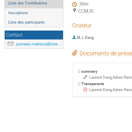
Liste des Contributions
30m
CCMJS
Inscriptions
Liste des participants
Orateur
Contact
M.
L Dang
journees-mathrice@listes.mathrice.fr
Documents de prése
summary
Laurent Dang,Adrien Ramp
Transparents
Laurent Dang,Adrien Ramp