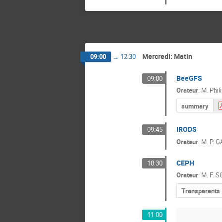
Mercredi: Matin
09:00
→
12:30
BeeGFS
09:00
Orateur
:
M.
Phil
summary
IRODS
09:45
Orateur
:
M.
P. G
CEPH
10:30
Orateur
:
M.
F. 
Transparents
11:00