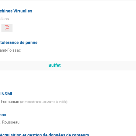
hines Virtuelles
llans
 tolérance de panne
and-Foissac
Buffet
l'INSMI
e Fermanian
(
Université Paris-Est Marne-la-Vallée
)
mox
. Rousseau
 Acquisition et gestion de données de capteurs