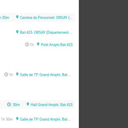
h 30m
Cantine du Personnel. ORSAY (Paris-sud)
Bat 425. ORSAY (Département de Mathématiques)
1h
Petit Amphi Bat 425
1h
Salle de TP. Grand Amphi. Bat 425
30m
Hall Grand Amphi. Bat 425
1h 30m
Salle de TP. Grand Amphi. Bat 425