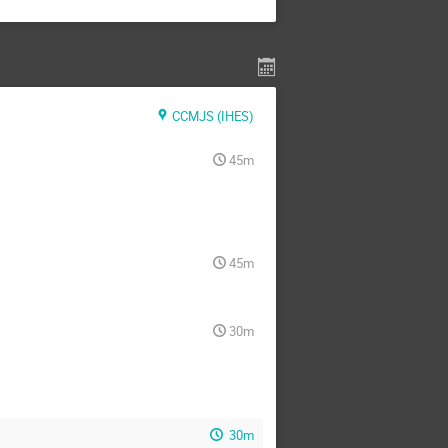
CCMJS (IHES)
45m
45m
30m
30m