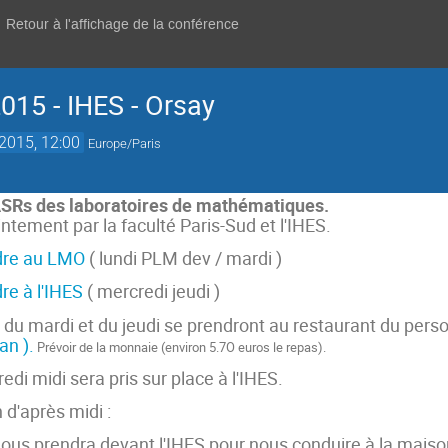
Retour à l'affichage de la conférence
015 - IHES - Orsay
 2015, 12:00
Europe/Paris
SRs des laboratoires de mathématiques.
ntement par la faculté Paris-Sud et l'IHES.
dre au LMO
( lundi PLM dev / mardi )
e à l'IHES
( mercredi jeudi )
 du mardi et du jeudi se prendront au restaurant du pers
an ).
Prévoir de la monnaie (environ 5.7O euros le repas).
di midi sera pris sur place à l'IHES.
 d'après midi :
us prendra devant l'IHES pour nous conduire à la maison