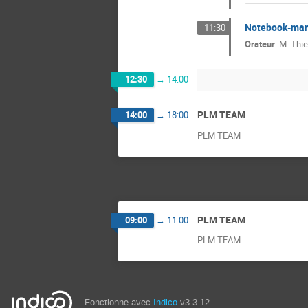
Notebook-man
11:30
Orateur
:
M.
Thi
12:30
→
14:00
PLM TEAM
14:00
→
18:00
PLM TEAM
PLM TEAM
09:00
→
11:00
PLM TEAM
Fonctionne avec
Indico
v3.3.12