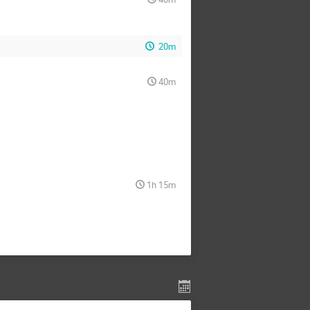
20m
40m
1h 15m