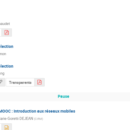
haudet
lection
mon
lection
ang
Transparents
Pause
 MOOC : Introduction aux réseaux mobiles
arie-Goretti DEJEAN
(
CIRM
)