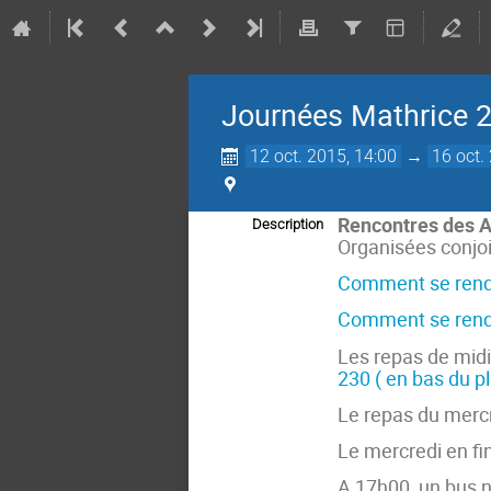
Journées Mathrice 2
12 oct. 2015, 14:00
→
16 oct.
Rencontres des A
Description
Organisées conjoi
Comment se ren
Comment se rendr
Les repas de midi
230 ( en bas du pl
Le repas du mercre
Le mercredi en fin
A 17h00 un bus no