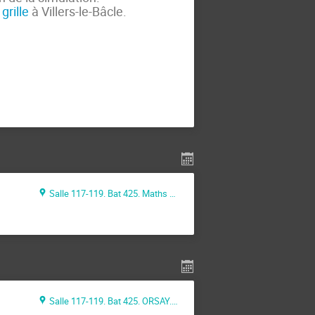
grille
à Villers-le-Bâcle.
Salle 117-119. Bat 425. Maths ORSAY
Salle 117-119. Bat 425. ORSAY. Département de Maths