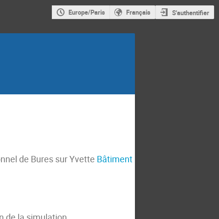
Europe/Paris
Français
S'authentifier
onnel de Bures sur Yvette
Bâtiment
 de la simulation.