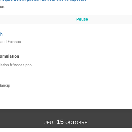
ure
Pause
sh
rand-Foissac
 simulation
ation.fr/Acces.php
Mancip
jeu. 15 octobre