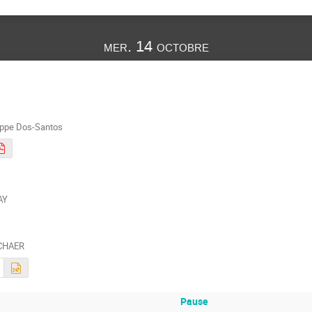
mer. 14 octobre
ippe Dos-Santos
AY
SCHAER
Pause