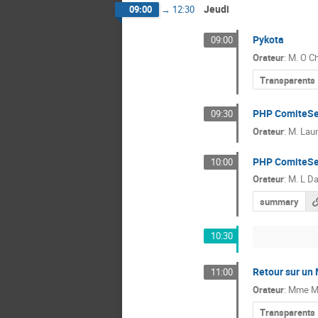
Jeudi
09:00
→
12:30
Pykota
09:00
Orateur
:
M.
O C
Transparents
PHP ComiteSe
09:30
Orateur
:
M.
Lau
PHP ComiteSe
10:00
Orateur
:
M.
L D
summary
10:30
Retour sur un
11:00
Orateur
:
Mme
M
Transparents