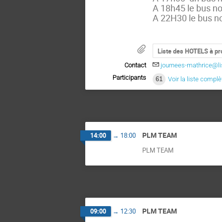
A 18h45 le bus no
A 22H30 le bus no
Liste des HOTELS à pr
Contact
journees-mathrice@lis
Participants
61
Voir la liste complè
PLM TEAM
14:00
→
18:00
PLM TEAM
PLM TEAM
09:00
→
12:30