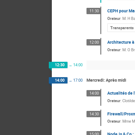
CEPH pour Mac
11:30
Orateur
:
M.
H Ba
Transparents
Architecture à
12:00
Orateur
:
M.
O Br
12:30
→
14:00
Mercredi: Après midi
14:00
→
17:00
Actualités de 
14:00
Orateur
:
Clotild
Firewall/Prox
14:30
Orateur
:
Mme
M
Node.js & Co :
15:00