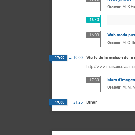
Orateur
:
M.
S Fa
15:40
Web mode pu
16:00
Orateur
:
M.
O. B
Visite de la maison de la
17:00
→
19:00
http://www.maisondelasimul
Murs d'images
17:30
Orateur
:
M.
M. 
Diner
19:00
→
21:25