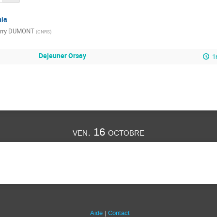
ia
erry DUMONT
(
CNRS
)
Dejeuner Orsay
1
ven. 16 octobre
Aide
Contact