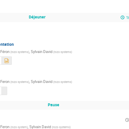
Déjeuner
1
ntation
 Féron
,
Sylvain David
(
rozo systems
)
(
rozo systems
)
 Feron
,
Sylvain David
(
rozo systems
)
(
rozo systems
)
Pause
 Feron
,
Sylvain David
(
rozo system
)
(
rozo systems
)