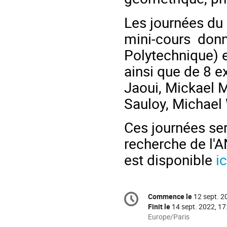
Les journées du 
mini-cours don
Polytechnique) 
ainsi que de 8 
Jaoui, Mickael M
Sauloy, Michael
Ces journées ser
recherche de l'
est disponible
ic
Information
Commence le
12 sept. 2
Date/Heure
de
Finit le
14 sept. 2022, 17
la
Toutes
Europe/Paris
les