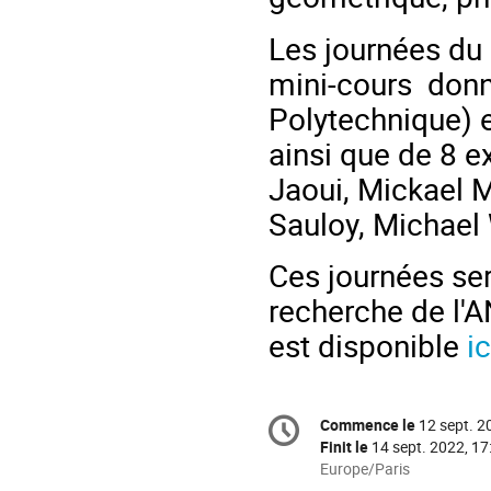
Les journées du 
mini-cours don
Polytechnique) 
ainsi que de 8 
Jaoui, Mickael M
Sauloy, Michael
Ces journées ser
recherche de l'
est disponible
ic
Information
Commence le
12 sept. 2
Date/Heure
de
Finit le
14 sept. 2022, 17
la
Toutes
Europe/Paris
les