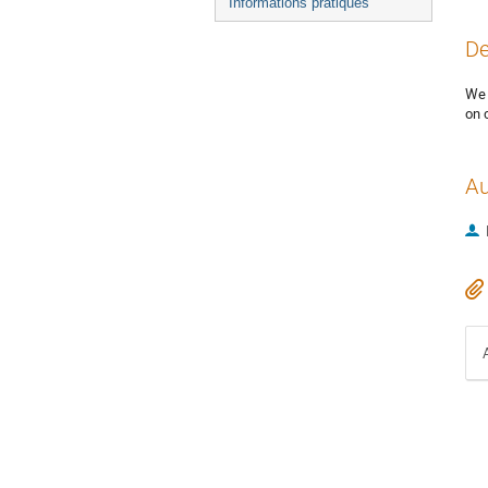
Informations pratiques
De
We 
on 
Au