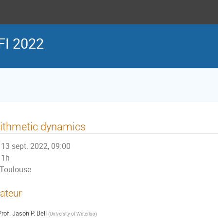
FI 2022
ithmetic dynamics
13 sept. 2022, 09:00
1h
Toulouse
ateur
rof.
Jason P. Bell
(
University of Waterloo
)