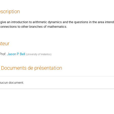
scription
give an introduction to arithmetic dynamics and the questions in the area inte
connections to other branches of mathematics.
teur
Prof.
Jason P. Bell
(
University of Waterloo
)
Documents de présentation
Aucun document.