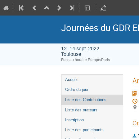
Journées du GDR E
12–14 sept. 2022
Toulouse
Fuseau horaire Europe/Paris
Menu
Ar
Accueil
de
Ordre du jour
l'événement
Liste des Contributions
Liste des orateurs
Inscription
Or
Liste des participants
P