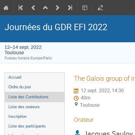
Journées du GDR EFI 2022
12–14 sept. 2022
Toulouse
Fuseau horaire Europe/Paris
Menu
The Galois group of i
Accueil
de
Ordre du jour
12 sept. 2022, 14:30
l'événement
Liste des Contributions
40m
Toulouse
Liste des orateurs
Inscription
Orateur
Liste des participants
Jacques Sauloy