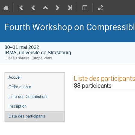
Fourth Workshop on Compressibl
30–31 mai 2022
IRMA, université de Strasbourg
Fuseau horaire Europe/Paris
Menu
Liste des participant
Accueil
de
38 participants
Ordre du jour
l'événement
Liste des Contributions
Inscription
Liste des participants