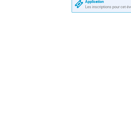
en
Application
Les inscriptions pour cet é
Europe/Paris