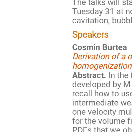
The talks will s
Tuesday 31 at no
cavitation, bubb
Speakers
Cosmin Burtea
Derivation of a 
homogenization 
Abstract.
In the 
developed by M. 
recall how to u
intermediate wea
one velocity mu
for the volume fr
PDEs that we obt