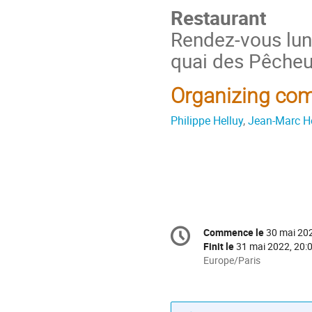
Restaurant
Rendez-vous lund
quai des Pêcheu
Organizing co
Philippe Helluy
,
Jean-Marc H
Information
Commence le
30 mai 202
Date/Heure
de
Finit le
31 mai 2022, 20:
la
Toutes
Europe/Paris
les
conférence
horaires
sont