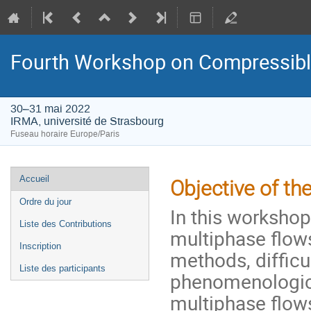
Fourth Workshop on Compressibl
30–31 mai 2022
IRMA, université de Strasbourg
Fuseau horaire Europe/Paris
Menu
Accueil
Objective of t
de
Ordre du jour
In this workshop
l'événement
Liste des Contributions
multiphase flows
Inscription
methods, difficu
Liste des participants
phenomenological
multiphase flow