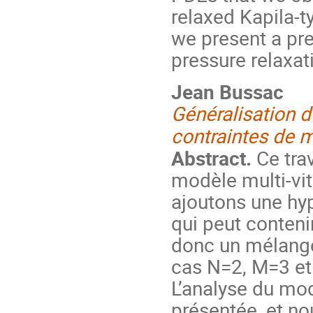
relaxed Kapila-t
we present a pr
pressure relaxati
Jean Bussac
Généralisation d
contraintes de m
Abstract.
Ce trav
modèle multi-vi
ajoutons une hyp
qui peut conten
donc un mélang
cas N=2, M=3 et
L’analyse du mod
présentée, et n