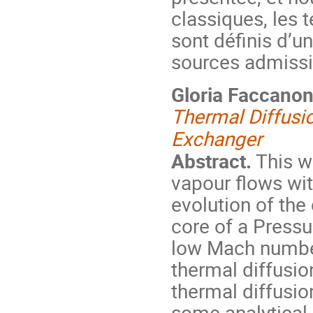
classiques, les 
sont définis d’u
sources admissi
Gloria Faccanon
Thermal Diffusio
Exchanger
Abstract.
This wo
vapour flows wit
evolution of the
core of a Pressu
low Mach number
thermal diffusio
thermal diffusio
some analytical