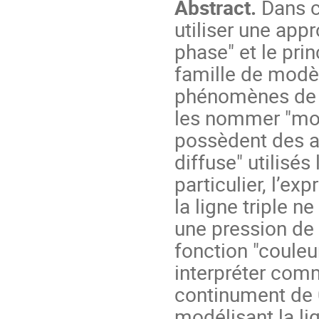
Abstract.
Dans c
utiliser une ap
phase" et le pri
famille de modèl
phénomènes de m
les nommer "modè
possèdent des a
diffuse" utilisé
particulier, l’ex
la ligne triple n
une pression de 
fonction "couleu
interpréter com
continument de 0
modélisant la lig