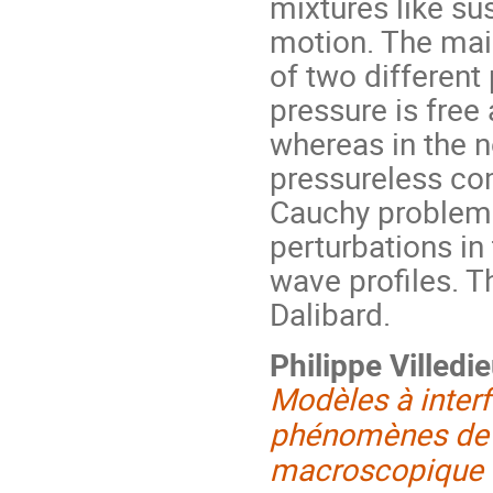
mixtures like su
motion. The main
of two different
pressure is free
whereas in the n
pressureless com
Cauchy problem f
perturbations in
wave profiles. T
Dalibard.
Philippe Villedi
Modèles à inter
phénomènes de 
macroscopique