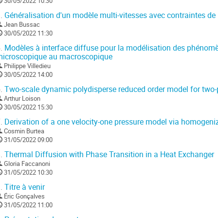
30/05/2022 10:30
.
Généralisation d'un modèle multi-vitesses avec contraintes de 
Jean Bussac
30/05/2022 11:30
.
Modèles à interface diffuse pour la modélisation des phénomèn
icroscopique au macroscopique
Philippe Villedieu
30/05/2022 14:00
.
Two-scale dynamic polydisperse reduced order model for two-
Arthur Loison
30/05/2022 15:30
.
Derivation of a one velocity-one pressure model via homogeniz
Cosmin Burtea
31/05/2022 09:00
.
Thermal Diffusion with Phase Transition in a Heat Exchanger
Gloria Faccanoni
31/05/2022 10:30
.
Titre à venir
Éric Gonçalves
31/05/2022 11:00