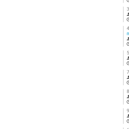
3
4
m
5
7
8
9