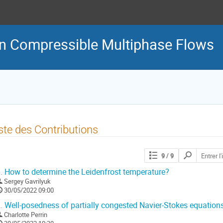
n Compressible Multiphase Flows
ste des Contributions
Chercher
9
/ 9
les
contributions
.
How to determine the Leidenfrost temperature?
Sergey Gavrilyuk
30/05/2022 09:00
.
Well-posedness of partially congested Navier-Stokes equation
Charlotte Perrin