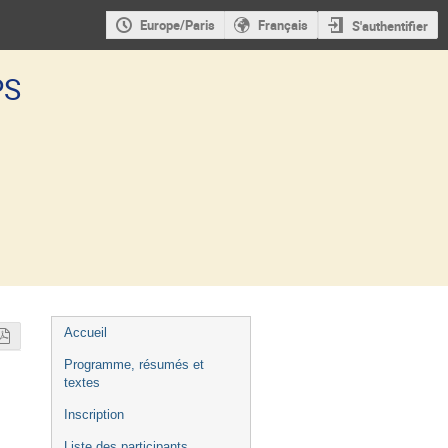
Europe/Paris
Français
S'authentifier
PS
Menu
Accueil
de
Programme, résumés et
l'événement
textes
Inscription
Liste des participants