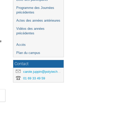
Programme des Journées
précédentes
Actes des années antérieures
Vidéos des années
précédentes
de
Accès
Plan du campus
Contact
carole.juppin@polytechnique.edu
01 69 33 49 59