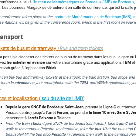
conférence a lieu à
l'Institut de Mathématiques de Bordeaux (IMB) de Bordeaux, 
3
. Les Journées Margaux se dérouleront en salle de conférence, qui est la salle j
 conference takes place at the
Institut de Mathématiques de Bordeaux (IMB), at
sentations will be given in the conference room, which is the first room on your l
ransport
ckets de bus et de tramway
/
Bus and tram tickets
est possible d'acheter des tickets de bus ou de tramway dans les bus, la gare ou 
uvez
les acheter en avance
sur votre smartphone grâce aux applications
TBM
et
etooth grâce à l'application
Witick
.
 can buy bus and tramway tickets at the airport, the train station, bus stops and
 them
in advance
on your smartphone with the
TBM
and
Witick
applications, yo
.
es et localisation (
issu du site de l'IMB
)
Depuis la gare SNCF de Bordeaux Saint-Jean
, prendre la
Ligne C
du tramway
Pessac centre) jusqu’à l’arrêt
Forum
, ou prendre
la liane 10 arrêt Gare St Je
descendre à
l’arrêt Peixotto
à Talence.
From the
train station
(gare SNCF de Bordeaux Saint-Jean), take
tram C
till
Q
walk to the campus Peixotto. In alternative, take the
bus 10
at the bus stop
G
Beausoleil till the bus stop
Peixotto
in Talence, then walk to the campus Peix