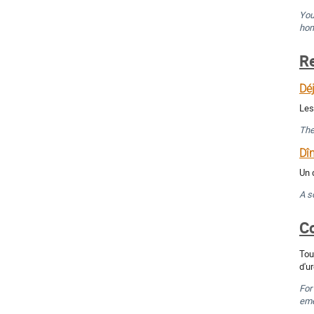
You
hom
R
Dé
Les
The
Dî
Un 
A s
C
Tou
d'u
For
eme