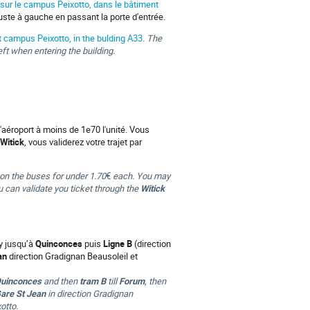
sur le campus Peixotto, dans le bâtiment
uste à gauche en passant la porte d'entrée.
 campus Peixotto, in the bulding A33
. The
eft when entering the building.
l'aéroport à moins de 1e70 l'unité. Vous
Witick
, vous validerez votre trajet par
 on the buses for under 1.70
€
each. You may
u can validate you ticket through the
Witick
 jusqu’à
Quinconces
puis
Ligne B
(direction
an
direction Gradignan Beausoleil et
uinconces
and then
tram B
till
Forum
, then
are St Jean
in direction Gradignan
otto.