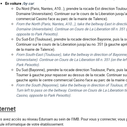
En voiture
/by car
:
Du Nord (Paris, Nantes, A10...), prendre la rocade Est direction Toulous
Domaine Universitaire). Continuer sur le cours de la Liberation jusqu’
commercial Casino face au parc de la mairie de Talence).
From the North (Paris, Nantes, A10...), take the beltway East in directi
Domaine Universitaire). Continue on Cours de La Liberation till n. 351 
opposite to Park Peixotto).
Du Sud-Est (Toulouse), prendre la rocade direction Bayonne, puis la so
Continuer sur le cours de la Liberation jusqu’au no. 351 (à gauche ap
de la mairie de Talence).
From South-East (Toulouse), take the beltway in direction of Bayonne
Universitaire). Continue on Cours de La Liberation till n. 351 (on the l
Park Peixotto).
Du Sud (Bayonne), prendre la rocade direction Toulouse, Paris, puis la
Tourner à gauche pour repasser au dessus de la rocade. Continuer sur 
gauche après le centre commercial Casino face au parc de la mairie 
From the South (Nayonne), take the beltway in direction of Toulous, th
Turn left to pass on the beltway. Continue on Cours de La Liberation til
Casino, opposite to Park Peixotto).
ternet
s avez accès au réseau Eduroam au sein de l'IMB. Pour vous y connecter, vous p
lule informatique de votre établissement.