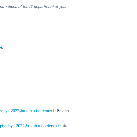
structions of the IT department of your
ré
.
ddays-2022@math.u-bordeaux.fr
. En cas
phddays-2022@math.u-bordeaux.fr
.
An