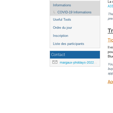
l'événement
La 
Informations
A3
COVID-19 Informations
The
pre
Useful Tools
Ordre du jour
T
Inscription
Ti
Liste des participants
Il 
po
Contact
Blu
margaux-phddays-2022@math.u-bordeaux.fr
You
buy
app
Acc