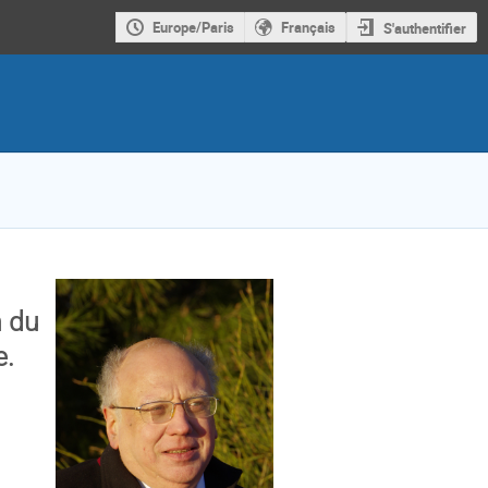
Europe/Paris
Français
S'authentifier
n du
e.