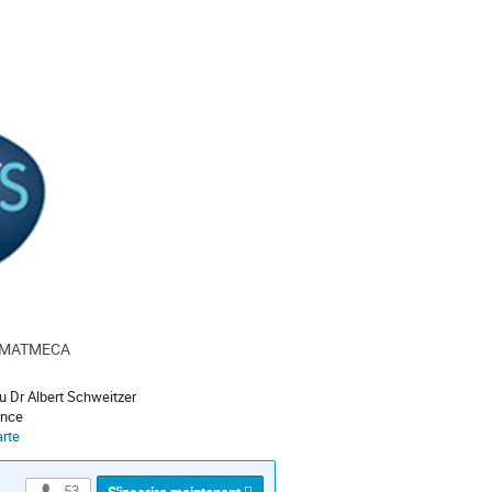
-MATMECA
u Dr Albert Schweitzer
ence
arte
53