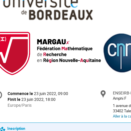
formation
ENSEIRB
Site
Commence le
23 juin 2022, 09:00
Date/Heure
e
Amphi F
Finit le
23 juin 2022, 18:00
Toutes
Europe/Paris
1 avenue d
les
33402 Tal
nférence
Aller à la c
horaires
sont
en
Inscription