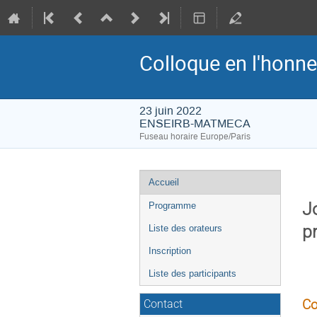
Colloque en l'honne
23 juin 2022
ENSEIRB-MATMECA
Fuseau horaire Europe/Paris
Menu
Accueil
de
J
Programme
l'événement
pr
Liste des orateurs
Inscription
Liste des participants
Co
Contact