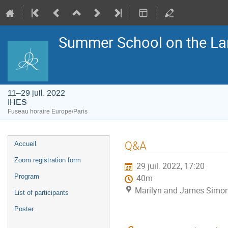
Summer School on the La
11–29 juil. 2022
IHES
Fuseau horaire Europe/Paris
Menu
Q&A
Accueil
de
l'événement
Zoom registration form
29 juil. 2022, 17:20
Program
40m
Marilyn and James Simon
List of participants
Poster