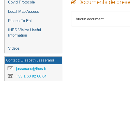
Documents de prése
Covid Protocole
Local Map Access
Aucun document.
Places To Eat
IHES Visitor Useful
Information
Videos
Contact: Elisabeth Jasserand
jasserand@ihes.fr
+33 1 60 92 66 04