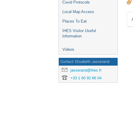
Covid Protocole
Local Map Access
Places To Eat
IHES Visitor Useful
Information
Videos
Contact: Elisabeth Jasserand
jasserand@ihes.fr
+33 1 60 92 66 04