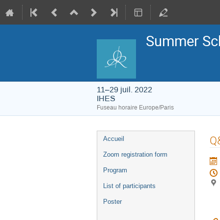
Summer Sch
11–29 juil. 2022
IHES
Fuseau horaire Europe/Paris
Menu
Q
Accueil
de
l'événement
Zoom registration form
Program
List of participants
Poster