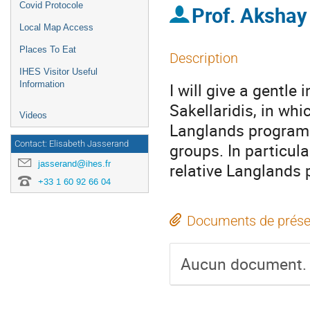
Covid Protocole
Prof.
Akshay
Local Map Access
Places To Eat
Description
IHES Visitor Useful
Information
I will give a gentle
Sakellaridis, in wh
Videos
Langlands program 
Contact: Elisabeth Jasserand
groups. In particula
jasserand@ihes.fr
relative Langlands
+33 1 60 92 66 04
Documents de prése
Aucun document.