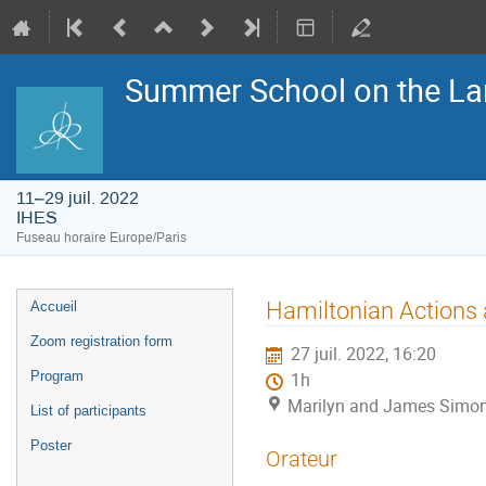
Summer School on the La
11–29 juil. 2022
IHES
Fuseau horaire Europe/Paris
Menu
Hamiltonian Actions 
Accueil
de
l'événement
Zoom registration form
27 juil. 2022, 16:20
Program
1h
Marilyn and James Simon
List of participants
Poster
Orateur