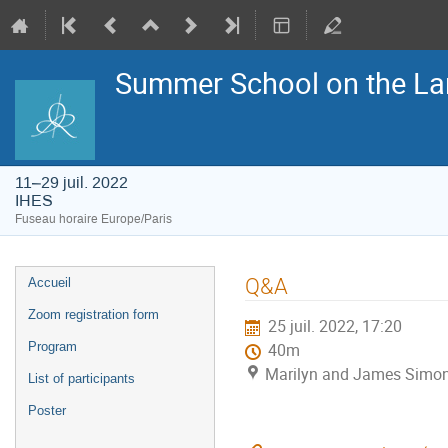
Summer School on the La
11–29 juil. 2022
IHES
Fuseau horaire Europe/Paris
Menu
Q&A
Accueil
de
l'événement
Zoom registration form
25 juil. 2022, 17:20
Program
40m
Marilyn and James Simon
List of participants
Poster