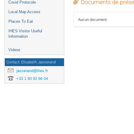
Documents de prése
Covid Protocole
Local Map Access
Aucun document.
Places To Eat
IHES Visitor Useful
Information
Videos
Contact: Elisabeth Jasserand
jasserand@ihes.fr
+33 1 60 92 66 04