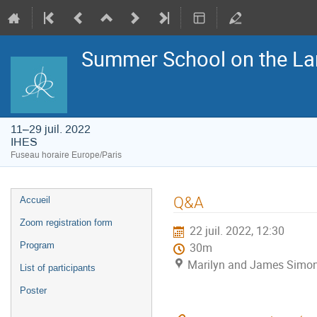
Summer School on the La
11–29 juil. 2022
IHES
Fuseau horaire Europe/Paris
Menu
Q&A
Accueil
de
l'événement
Zoom registration form
22 juil. 2022, 12:30
Program
30m
Marilyn and James Simon
List of participants
Poster