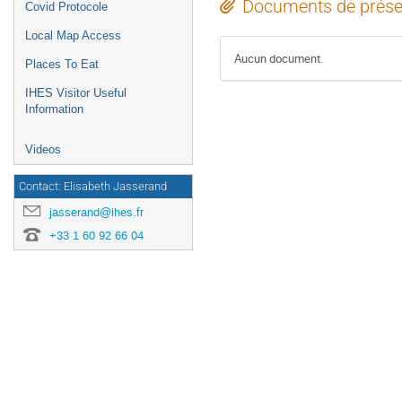
Documents de prése
Covid Protocole
Local Map Access
Aucun document.
Places To Eat
IHES Visitor Useful
Information
Videos
Contact: Elisabeth Jasserand
jasserand@ihes.fr
+33 1 60 92 66 04