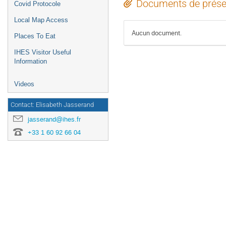
Documents de prése
Covid Protocole
Local Map Access
Aucun document.
Places To Eat
IHES Visitor Useful
Information
Videos
Contact: Elisabeth Jasserand
jasserand@ihes.fr
+33 1 60 92 66 04