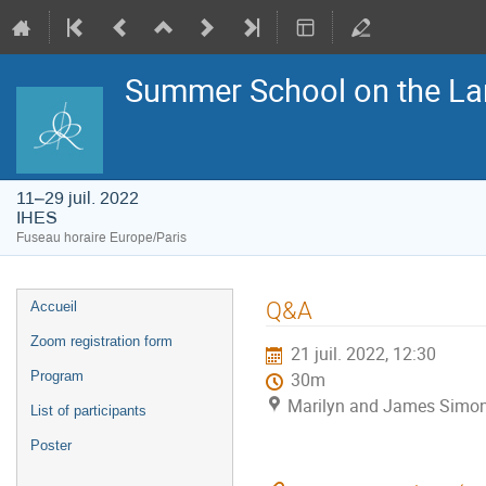
Summer School on the La
11–29 juil. 2022
IHES
Fuseau horaire Europe/Paris
Menu
Q&A
Accueil
de
l'événement
Zoom registration form
21 juil. 2022, 12:30
Program
30m
Marilyn and James Simon
List of participants
Poster