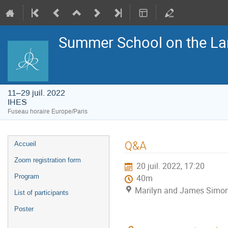
Summer School on the La
11–29 juil. 2022
IHES
Fuseau horaire Europe/Paris
Menu
Q&A
Accueil
de
l'événement
Zoom registration form
20 juil. 2022, 17:20
Program
40m
Marilyn and James Simon
List of participants
Poster