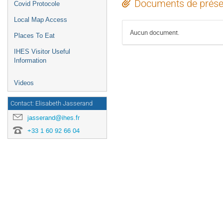
Documents de prése
Covid Protocole
Local Map Access
Aucun document.
Places To Eat
IHES Visitor Useful
Information
Videos
Contact: Elisabeth Jasserand
jasserand@ihes.fr
+33 1 60 92 66 04