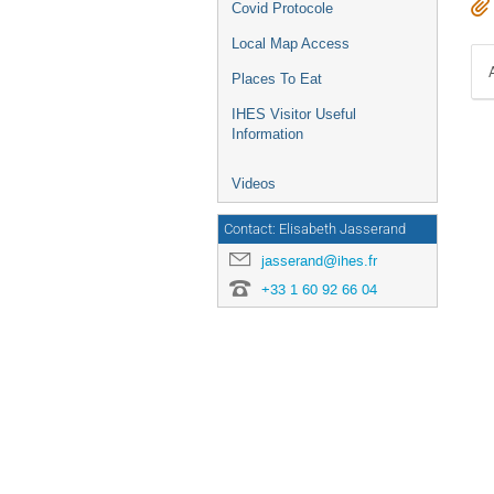
Covid Protocole
Local Map Access
Places To Eat
IHES Visitor Useful
Information
Videos
Contact: Elisabeth Jasserand
jasserand@ihes.fr
+33 1 60 92 66 04