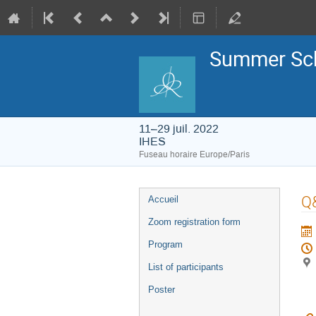
Summer Sch
11–29 juil. 2022
IHES
Fuseau horaire Europe/Paris
Menu
Q
Accueil
de
l'événement
Zoom registration form
Program
List of participants
Poster