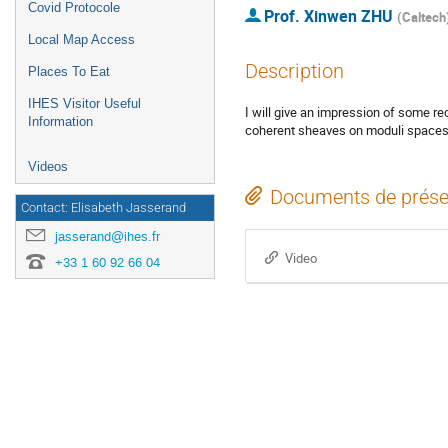
Covid Protocole
Prof.
Xinwen ZHU
(
Caltech
Local Map Access
Description
Places To Eat
IHES Visitor Useful
I will give an impression of some r
Information
coherent sheaves on moduli spaces
Videos
Documents de prése
Contact: Elisabeth Jasserand
jasserand@ihes.fr
Video
+33 1 60 92 66 04