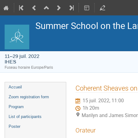
Summer School on the La
11–29 juil. 2022
IHES
Fuseau horaire Europe/Paris
Menu
Coherent Sheaves on 
Accueil
de
l'événement
Zoom registration form
15 juil. 2022, 11:00
Program
1h 20m
Marilyn and James Simon
List of participants
Poster
Orateur