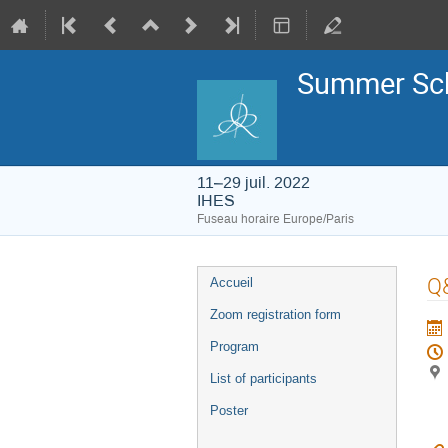
Summer Sch
11–29 juil. 2022
IHES
Fuseau horaire Europe/Paris
Menu
Q
Accueil
de
l'événement
Zoom registration form
Program
List of participants
Poster