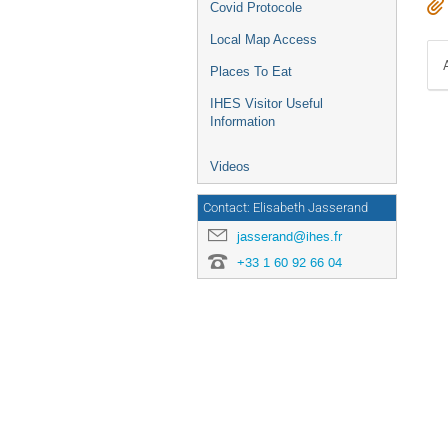
Covid Protocole
Local Map Access
Places To Eat
IHES Visitor Useful
Information
Videos
Contact: Elisabeth Jasserand
jasserand@ihes.fr
+33 1 60 92 66 04