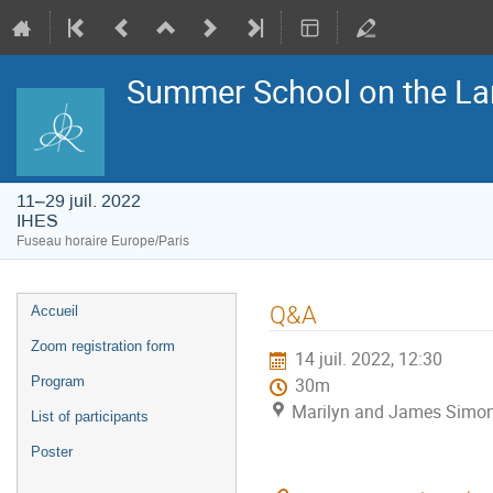
Summer School on the La
11–29 juil. 2022
IHES
Fuseau horaire Europe/Paris
Menu
Q&A
Accueil
de
l'événement
Zoom registration form
14 juil. 2022, 12:30
Program
30m
Marilyn and James Simon
List of participants
Poster