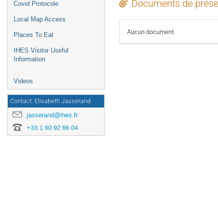
Documents de prése
Covid Protocole
Local Map Access
Aucun document.
Places To Eat
IHES Visitor Useful
Information
Videos
Contact: Elisabeth Jasserand
jasserand@ihes.fr
+33 1 60 92 66 04