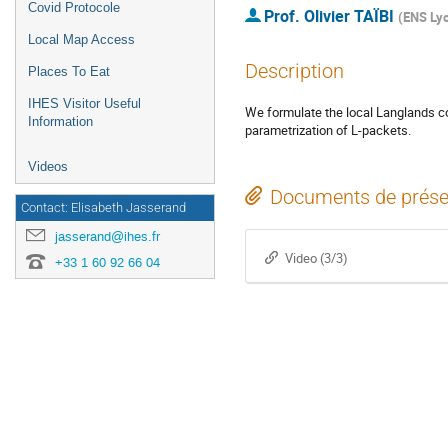
Covid Protocole
Prof.
Olivier TAÏBI
(
ENS Ly
Local Map Access
Description
Places To Eat
IHES Visitor Useful
We formulate the local Langlands con
Information
parametrization of L-packets.
Videos
Documents de prése
Contact: Elisabeth Jasserand
jasserand@ihes.fr
Video (3/3)
+33 1 60 92 66 04