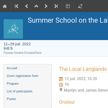
Summer School on the La
11–29 juil. 2022
IHES
Fuseau horaire Europe/Paris
Menu
The Local Langlands 
Accueil
de
l'événement
Zoom registration form
12 juil. 2022, 16:20
Program
1h
Marilyn and James Simon
List of participants
Poster
Orateur