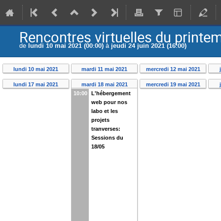
Rencontres virtuelles du print
de
lundi 10 mai 2021 (00:00)
à
jeudi 24 juin 2021 (16:00)
lundi 10 mai 2021
mardi 11 mai 2021
mercredi 12 mai 2021
lundi 17 mai 2021
mardi 18 mai 2021
mercredi 19 mai 2021
10:00
L'hébergement
web pour nos
labo et les
projets
tranverses:
Sessions du
18/05