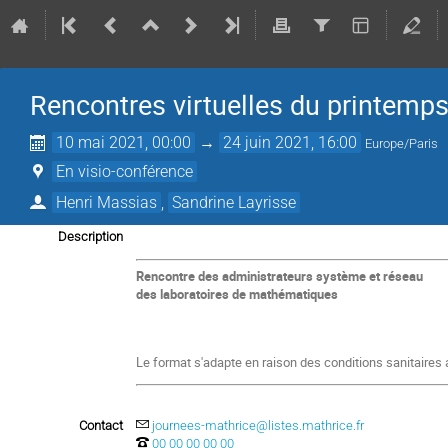
Rencontres virtuelles du printemp
10 mai 2021, 00:00
→
24 juin 2021, 16:00
Europe/Paris
En visio-conférence
Henri Massias
,
Sandrine Layrisse
Description
Rencontr
e des administrateurs système et réseau
des laboratoires de mathématiques
Le format s'adapte en raison des conditions sanitaires 
Contact
journees-mathrice@listes.mathrice.fr
00 00 00 00 00