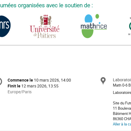
urnées organisées avec le soutien de :
formation
Laboratoi
Site
Commence le
10 mars 2026, 14:00
Date/Heure
e
Math 0-6 B
Finit le
12 mars 2026, 13:55
Toutes
Europe/Paris
Laboratoir
les
nférence
Site du Fu
horaires
11 Boulevar
sont
Bâtiment 
en
86360 CH
Europe/Paris
Aller à la c