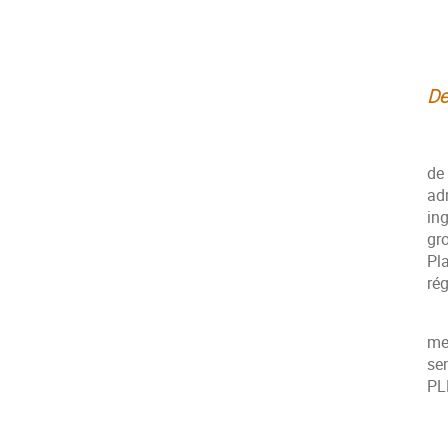
AS
La
De
Ma
de
ad
in
gr
Pl
rég
Le
me
sem
PL