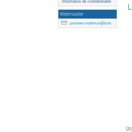
Information de confidentialité
L
Webmaster
journees-mathrice@listes.mathrice.fr
Or