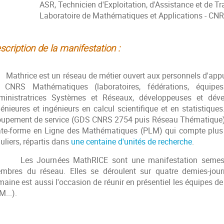
R, Technicien d'Exploitation, d'Assistance et de Traite
boratoire de Mathématiques et Applications - CNRS
scription de la manifestation :
thrice est un réseau de métier ouvert aux personnels d'appui
 CNRS Mathématiques (laboratoires, fédérations, équipes
ministratrices Systèmes et Réseaux, développeuses et dévelo
génieures et ingénieurs en calcul scientifique et en statistiqu
oupement de service (GDS CNRS 2754 puis Réseau Thématique) 
ate-forme en Ligne des Mathématiques (PLM) qui compte plus de
uliers, répartis dans
une centaine d'unités de recherche
.
s Journées MathRICE sont une manifestation semestriell
mbres du réseau. Elles se déroulent sur quatre demies-jou
aine est aussi l'occasion de réunir en présentiel les équipes de 
M...).