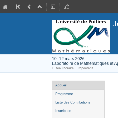
J
10–12 mars 2026
Laboratoire de Mathématiques et Ap
Fuseau horaire Europe/Paris
Menu
Accueil
de
Programme
l'événement
Liste des Contributions
Inscription