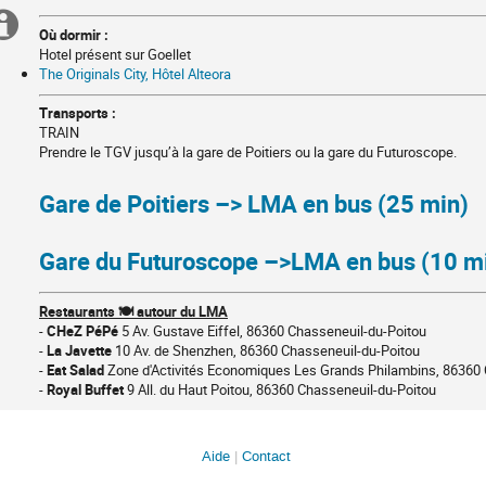
Information
INFOS
Où dormir :
PRATIQUES
Hotel présent sur Goellet
supplémentaire
The Originals City, Hôtel Alteora
Transports :
TRAIN
Prendre le TGV jusqu’à la gare de Poitiers ou la gare du Futuroscope.
Gare de Poitiers –> LMA en bus (25 min)
Gare du Futuroscope –>LMA en bus (10 m
Restaurants
🍽️
autour du LMA
-
CHeZ PéPé
5 Av. Gustave Eiffel, 86360 Chasseneuil-du-Poitou
-
La Javette
10 Av. de Shenzhen, 86360 Chasseneuil-du-Poitou
-
Eat Salad
Zone d'Activités Economiques Les Grands Philambins, 86360 
-
Royal Buffet
9 All. du Haut Poitou, 86360 Chasseneuil-du-Poitou
Aide
Contact