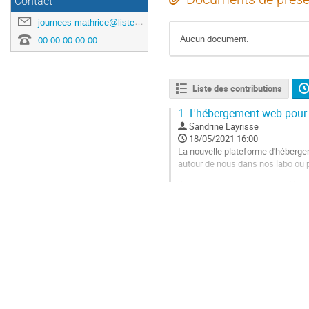
Contact
journees-mathrice@listes.mathrice.fr
Aucun document.
00 00 00 00 00
Liste des contributions
1.
L'hébergement web pour n
Sandrine Layrisse
18/05/2021 16:00
La nouvelle plateforme d'hébergem
autour de nous dans nos labo ou p
Je vous propose une heure d'écha
- les offres actuelles
- les offres tendances
- l'évolution des demandes et des 
Aller
à
la
page
de
la